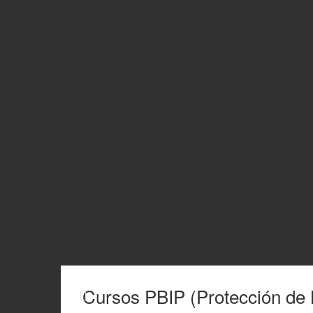
Cursos PBIP (Protección de 
20/01/2026
SIN CATEGORÍA