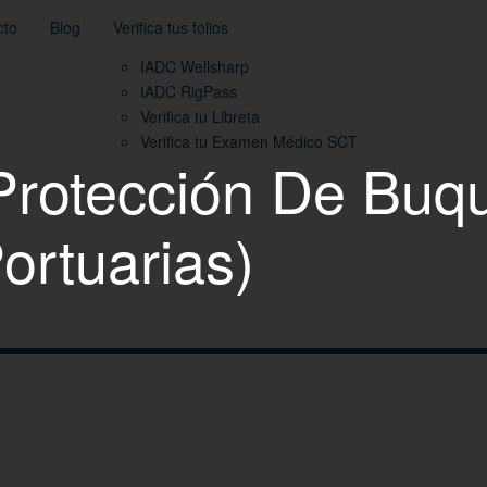
cto
Blog
Verifica tus folios
IADC Wellsharp
IADC RigPass
Verifica tu Libreta
Verifica tu Examen Médico SCT
Protección De Buq
ortuarias)