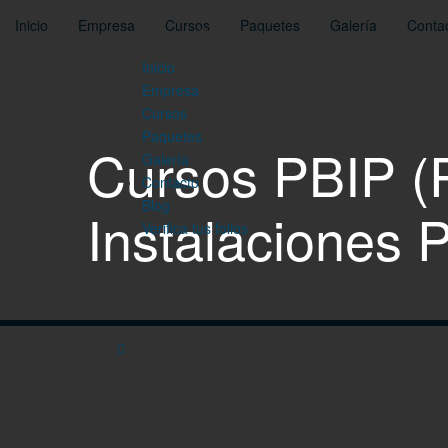
(993) 148-2688
Inicio
Empresa
Cursos
Paquetes
Galería
Conta
contacto@cesmartingroup.com
Inicio
Empresa
Cursos
Paquetes
Cursos PBIP (
Galería
Contacto
Blog
Instalaciones P
Verifica tus folios
Follow Us: