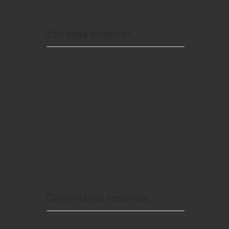
Entradas recientes
Cursos PBIP (Protección de Buques e
Instalaciones Portuarias)
Curso Trabajos en Alturas
27 Cursos del Anexo SSPA: La Clave para
la Excelencia en la Seguridad Industrial
Curso Anexo SSPA
Curso Signatario (Sistema de Permisos
para Trabajos con Riesgo)
Comentarios recientes