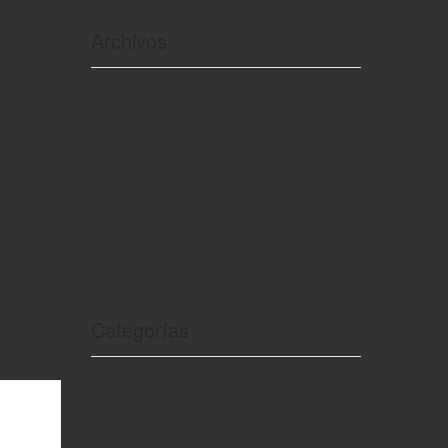
Archivos
enero 2026
octubre 2025
junio 2024
mayo 2024
diciembre 2023
septiembre 2023
Categorías
Sin categoría