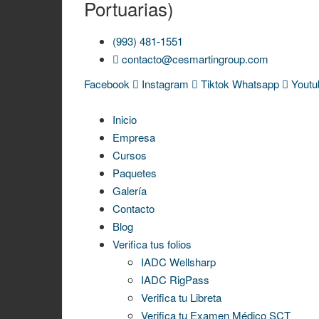
Portuarias)
(993) 481-1551
contacto@cesmartingroup.com
Facebook
Instagram
Tiktok
Whatsapp
Youtu
Inicio
Empresa
Cursos
Paquetes
Galería
Contacto
Blog
Verifica tus folios
IADC Wellsharp
IADC RigPass
Verifica tu Libreta
Verifica tu Examen Médico SCT