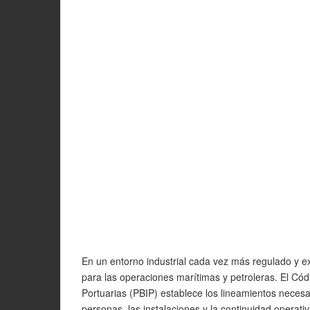
En un entorno industrial cada vez más regulado y e
para las operaciones marítimas y petroleras. El
Códi
Portuarias (PBIP)
establece los lineamientos necesar
personas, las instalaciones y la continuidad operativ