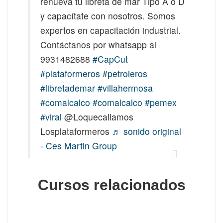
renueva tu libreta de mar Tipo A o D
y capacítate con nosotros. Somos
expertos en capacitación industrial.
Contáctanos por whatsapp al
9931482688
#CapCut
#plataformeros
#petroleros
#libretademar
#villahermosa
#comalcalco
#comalcalco
#pemex
#viral
@Loquecallamos
Losplataformeros
♬ sonido original
- Ces Martin Group
Cursos relacionados