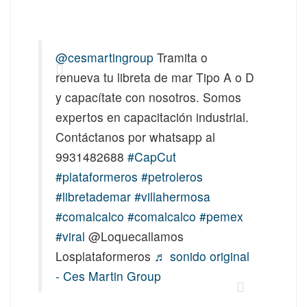
@cesmartingroup
Tramita o
renueva tu libreta de mar Tipo A o D
y capacítate con nosotros. Somos
expertos en capacitación industrial.
Contáctanos por whatsapp al
9931482688
#CapCut
#plataformeros
#petroleros
#libretademar
#villahermosa
#comalcalco
#comalcalco
#pemex
#viral
@Loquecallamos
Losplataformeros
♬ sonido original
- Ces Martin Group