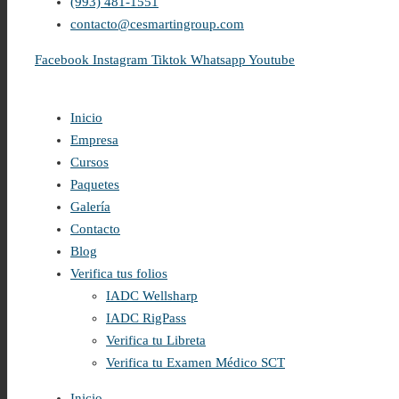
(993) 481-1551
contacto@cesmartingroup.com
Facebook
Instagram
Tiktok
Whatsapp
Youtube
Inicio
Empresa
Cursos
Paquetes
Galería
Contacto
Blog
Verifica tus folios
IADC Wellsharp
IADC RigPass
Verifica tu Libreta
Verifica tu Examen Médico SCT
Inicio