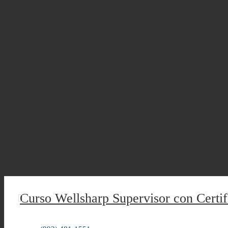
04/09/2023
Curso Wellsharp Supervisor con Certi
Sin categoría