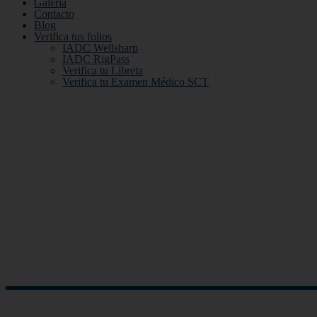
Galería
Contacto
Blog
Verifica tus folios
IADC Wellsharp
IADC RigPass
Verifica tu Libreta
Verifica tu Examen Médico SCT