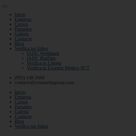
Inicio
Empresa
Cursos
Paquetes
Galería
Contacto
Blog
Verifica tus folios
IADC Wellsharp
IADC RigPass
Verifica tu Libreta
Verifica tu Examen Médico SCT
(993) 148-2688
contacto@cesmartingroup.com
Inicio
Empresa
Cursos
Paquetes
Galería
Contacto
Blog
Verifica tus folios